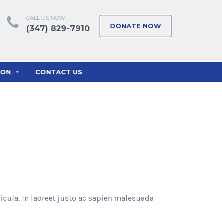
CALL US NOW
DONATE NOW
(347) 829-7910
ION
CONTACT US
icula. In laoreet justo ac sapien malesuada