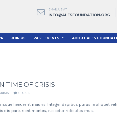
EMAIL US AT
INFO@ALESFOUNDATION.ORG
YA
JOIN US
PAST EVENTS
ABOUT ALES FOUNDAT
 TIME OF CRISIS
CRISIS
CLOSED
erisque hendrerit mauris. Integer dapibus purus in aliquet veh
s dis parturient montes, nascetur ridiculus mus.